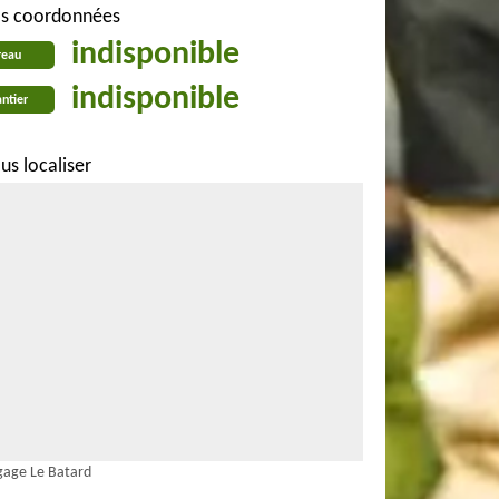
s coordonnées
indisponible
reau
indisponible
ntier
us localiser
gage Le Batard