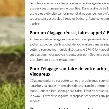
Dans le cas où vous voulez procéder à un élagage de vos ar
aux services d’une personne qualifiée. Dans la ville de Le 
est le plus plébiscité par les propriétaires pour ce genre d’
ses prix sont accessibles à tous les budgets. Appelez-le p
d’arbre.
Pour un élagage réussi, faites appel à 
Professionnel de l’élagage travaillant principalement dans 
Très bon t
souhaitez couper des branches de votre arbre dans les règle
sy
cette raison que les municipalités dans le 69440 font appel 
cet élagueur, vous pouvez le contacter par téléphone penda
gratuitement et sans engagement.
Pour l’élagage sanitaire de votre arbre,
Vigoureux
L’élagage sanitaire est opéré sur les arbres lorsque ceux-
parasites. La coupe de certaines de ces branches permettra 
tronc. Pour réaliser l’élagage sanitaire, il faut s’adresser 
le 69440, Entreprise Vigoureux propose ses services aux pr
services.