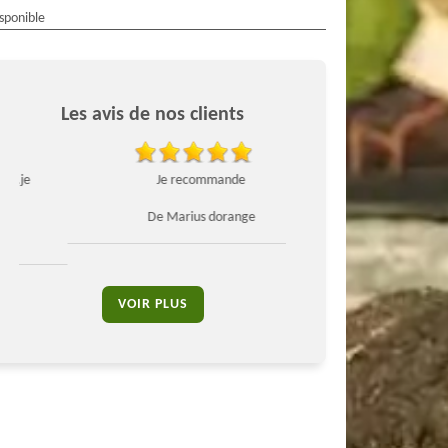
isponible
Les avis de nos clients
Je recommande
Entreprise sérieuse et 
De Marius dorange
De MR rali
VOIR PLUS