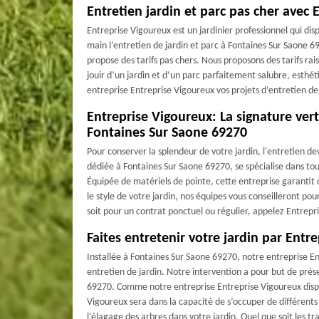
Entretien jardin et parc pas cher avec 
Entreprise Vigoureux est un jardinier professionnel qui di
main l’entretien de jardin et parc à Fontaines Sur Saone 6
propose des tarifs pas chers. Nous proposons des tarifs ra
jouir d’un jardin et d’un parc parfaitement salubre, esthét
entreprise Entreprise Vigoureux vos projets d’entretien de
Entreprise Vigoureux: La signature vert
Fontaines Sur Saone 69270
Pour conserver la splendeur de votre jardin, l'entretien d
dédiée à Fontaines Sur Saone 69270, se spécialise dans tous 
Équipée de matériels de pointe, cette entreprise garantit d
le style de votre jardin, nos équipes vous conseilleront po
soit pour un contrat ponctuel ou régulier, appelez Entrepr
Faites entretenir votre jardin par Entr
Installée à Fontaines Sur Saone 69270, notre entreprise E
entretien de jardin. Notre intervention a pour but de prése
69270. Comme notre entreprise Entreprise Vigoureux dispo
Vigoureux sera dans la capacité de s’occuper de différents 
l’élagage des arbres dans votre jardin. Quel que soit les t