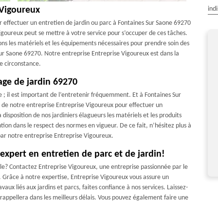
ind
 Vigoureux
ur effectuer un entretien de jardin ou parc à Fontaines Sur Saone 69270
 Vigoureux peut se mettre à votre service pour s’occuper de ces tâches.
ns les matériels et les équipements nécessaires pour prendre soin des
Sur Saone 69270. Notre entreprise Entreprise Vigoureux est dans la
e circonstance.
age de jardin 69270
Très bon travaille !
Travail soigné très professionnel.je
e ; il est important de l’entretenir fréquemment. Et à Fontaines Sur
recommande
es de notre entreprise Entreprise Vigoureux pour effectuer un
De Guillaume
 disposition de nos jardiniers élagueurs les matériels et les produits
De Lucien
tion dans le respect des normes en vigueur. De ce fait, n’hésitez plus à
par notre entreprise Entreprise Vigoureux.
expert en entretien de parc et de jardin!
lle? Contactez Entreprise Vigoureux, une entreprise passionnée par le
e. Grâce à notre expertise, Entreprise Vigoureux vous assure un
vaux liés aux jardins et parcs, faites confiance à nos services. Laissez-
appellera dans les meilleurs délais. Vous pouvez également faire une