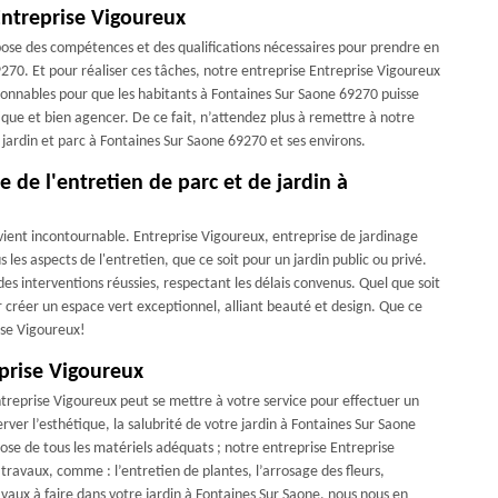
Entreprise Vigoureux
spose des compétences et des qualifications nécessaires pour prendre en
9270. Et pour réaliser ces tâches, notre entreprise Entreprise Vigoureux
isonnables pour que les habitants à Fontaines Sur Saone 69270 puisse
ique et bien agencer. De ce fait, n’attendez plus à remettre à notre
 jardin et parc à Fontaines Sur Saone 69270 et ses environs.
e de l'entretien de parc et de jardin à
evient incontournable. Entreprise Vigoureux, entreprise de jardinage
les aspects de l'entretien, que ce soit pour un jardin public ou privé.
es interventions réussies, respectant les délais convenus. Quel que soit
ur créer un espace vert exceptionnel, alliant beauté et design. Que ce
ise Vigoureux!
eprise Vigoureux
ntreprise Vigoureux peut se mettre à votre service pour effectuer un
rver l’esthétique, la salubrité de votre jardin à Fontaines Sur Saone
se de tous les matériels adéquats ; notre entreprise Entreprise
travaux, comme : l’entretien de plantes, l’arrosage des fleurs,
ravaux à faire dans votre jardin à Fontaines Sur Saone, nous nous en