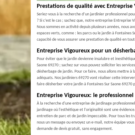
Prestations de qualité avec Entreprise
Seriez-vous à la recherche d’un jardinier professionnel po
? Si c’est le cas ; sachez que, notre entreprise Entreprise
Nous sommes en activité depuis plusieurs années, nous avo
espaces verts, comme : les parcs ou le jardin à Fontaines 
capacité de vous assurer une prestation de qualité en tout
Entreprise Vigoureux pour un désherb
Pour éviter que le jardin devienne insalubre et inesthétiqu
Saone 69270 ; sachez sur vous pouvez solliciter les servic
désherbage de jardin. Pour ce faire, nous allons mettre à la
adéquats. Nos jardiniers 69270 vont réaliser cette interven
faire désherber votre jardin à Fontaines Sur Saone 69270 
Entreprise Vigoureux: le professionnel 
À la recherche d'une entreprise de jardinage professionne
jardinage où l'esthétique et l'originalité sont une évidenc
entretien de parc et de jardin impeccable. Pour tous les tra
nous un message ou envoyez un e-mail, notre équipe vous r
demande de devis gratuit, sans engagement.