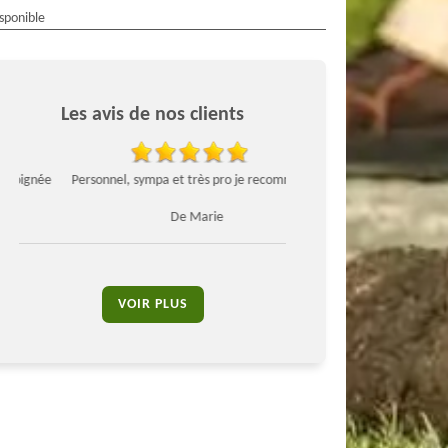
isponible
Les avis de nos clients
ée
Personnel, sympa et très pro je recommande
Travaille professionnel, je 
service !
De Marie
De José
VOIR PLUS