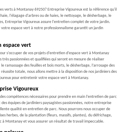
ces verts à Montanay 69250? Entreprise Vigoureux est la référence qu'il
e haie, l'élagage d'arbres ou de haies, le nettoyage, le désherbage, le
s, Entreprise Vigoureux assure l'entretien complet de votre jardin.
ier votre espace vert à notre professionnalisme garantit un jardin
n espace vert
pour s’occuper de vos projets d’entretien d’espace vert à Montanay
s très passionnées et qualifiées qui seront en mesure de réaliser
 le ramassage des feuilles et bois morts, le désherbage, l’arrosage des
 réussite totale, nous allons mettre à la disposition de nos jardiniers des
igoureux pour entretenir votre espace vert à Montanay.
eprise Vigoureux
se des compétences nécessaires pour prendre en main l’entretien de parc
des équipes de jardiniers paysagistes passionnées, notre entreprise
ellente qualité en entretien de parc. Nous pourrons nous occuper de
ses herbes, de la plantation (fleurs, massifs, plantes), du défrichage,
c à Montanay et vous assurer un résultat de travail impeccable.