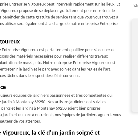
rise Entreprise Vigoureux peut intervenir rapidement sur les lieux. Et
ind
se Vigoureux propose de se déplacer gratuitement pour entretenir le
z bénéficier de cette gratuité de service tant que vous vous trouvez à
s utiliser sera également à la charge de notre entreprise Entreprise
igoureux
se Entreprise Vigoureux est parfaitement qualifiée pour s’occuper de
prise sérieuse et professionnel
Prestation de qualité,rapide et très soign
sons des matériels nécessaires pour réaliser différents travaux
a plantation de massif, etc. Notre entreprise Entreprise Vigoureux est
De MR ralite
De Mr Alain
ntretenir le jardin et le parc avec soin et dans les règles de l’art.
ces tâches dans le respect des délais convenus.
ice
usieurs équipes de jardiniers passionnées et très compétentes qui
 jardin à Montanay 69250. Nos artisans jardiniers ont suivi les
s parcs et les jardins à Montanay 69250 soient bien propres,
u jardin et du parc à entretenir, nos équipes de jardiniers aguerris vous
 hauteur de vos attentes.
 Vigoureux, la clé d'un jardin soigné et