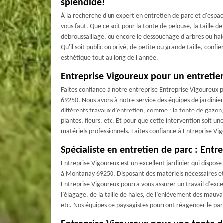
splendide!
À la recherche d'un expert en entretien de parc et d'espa
vous faut. Que ce soit pour la tonte de pelouse, la taille d
débroussaillage, ou encore le dessouchage d'arbres ou haie
Qu'il soit public ou privé, de petite ou grande taille, conf
esthétique tout au long de l'année.
Entreprise Vigoureux pour un entretie
Faites confiance à notre entreprise Entreprise Vigoureux 
69250. Nous avons à notre service des équipes de jardinier
différents travaux d’entretien, comme : la tonte de gazon,
plantes, fleurs, etc. Et pour que cette intervention soit une
matériels professionnels. Faites confiance à Entreprise V
Spécialiste en entretien de parc : Entr
Entreprise Vigoureux est un excellent jardinier qui dispo
à Montanay 69250. Disposant des matériels nécessaires et 
Entreprise Vigoureux pourra vous assurer un travail d’exc
l’élagage, de la taille de haies, de l’enlèvement des mauvai
etc. Nos équipes de paysagistes pourront réagencer le par