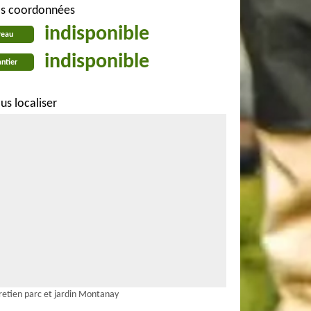
s coordonnées
indisponible
reau
indisponible
ntier
us localiser
retien parc et jardin Montanay