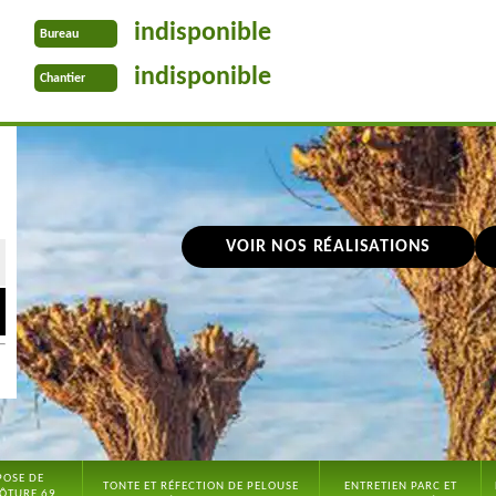
indisponible
Bureau
indisponible
Chantier
VOIR NOS RÉALISATIONS
POSE DE
TONTE ET RÉFECTION DE PELOUSE
ENTRETIEN PARC ET
ÔTURE 69