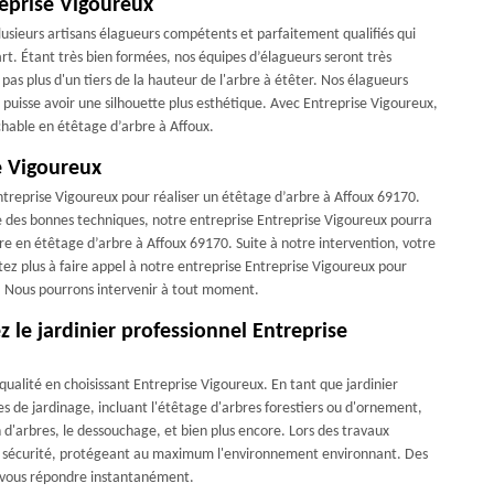
reprise Vigoureux
lusieurs artisans élagueurs compétents et parfaitement qualifiés qui
’art. Étant très bien formées, nos équipes d’élagueurs seront très
as plus d'un tiers de la hauteur de l'arbre à étêter. Nos élagueurs
re puisse avoir une silhouette plus esthétique. Avec Entreprise Vigoureux,
ochable en étêtage d’arbre à Affoux.
e Vigoureux
 Entreprise Vigoureux pour réaliser un étêtage d’arbre à Affoux 69170.
e des bonnes techniques, notre entreprise Entreprise Vigoureux pourra
ire en étêtage d’arbre à Affoux 69170. Suite à notre intervention, votre
tez plus à faire appel à notre entreprise Entreprise Vigoureux pour
s. Nous pourrons intervenir à tout moment.
z le jardinier professionnel Entreprise
qualité en choisissant Entreprise Vigoureux. En tant que jardinier
de jardinage, incluant l'étêtage d'arbres forestiers ou d'ornement,
ien d'arbres, le dessouchage, et bien plus encore. Lors des travaux
e sécurité, protégeant au maximum l'environnement environnant. Des
r vous répondre instantanément.