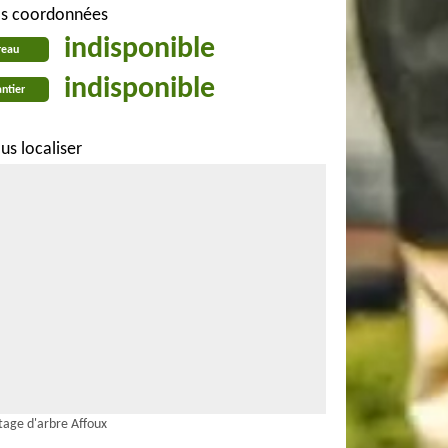
s coordonnées
indisponible
reau
indisponible
ntier
us localiser
tage d'arbre Affoux