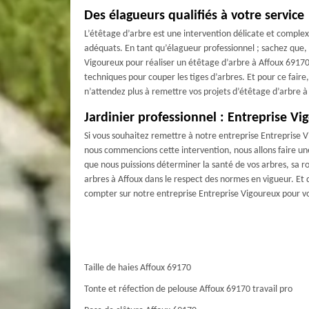
Des élagueurs qualifiés à votre service
L’étêtage d’arbre est une intervention délicate et complexe
adéquats. En tant qu’élagueur professionnel ; sachez que, v
Vigoureux pour réaliser un étêtage d’arbre à Affoux 6917
techniques pour couper les tiges d’arbres. Et pour ce faire,
n’attendez plus à remettre vos projets d’étêtage d’arbre 
Jardinier professionnel : Entreprise Vi
Si vous souhaitez remettre à notre entreprise Entreprise 
nous commencions cette intervention, nous allons faire un
que nous puissions déterminer la santé de vos arbres, sa r
arbres à Affoux dans le respect des normes en vigueur. Et q
compter sur notre entreprise Entreprise Vigoureux pour vo
Taille de haies Affoux 69170
Tonte et réfection de pelouse Affoux 69170 travail pro