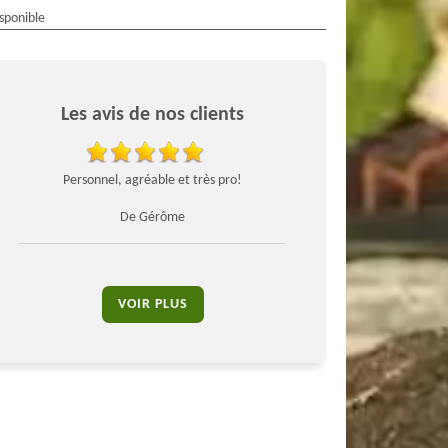
isponible
Les avis de nos clients
ée
Personnel, agréable et très pro!
Très bon travail ,très profe
sympathique je r
De Gérôme
De Shadé
VOIR PLUS