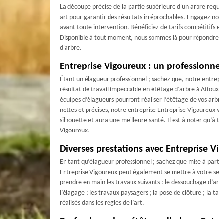
La découpe précise de la partie supérieure d'un arbre requ
art pour garantir des résultats irréprochables. Engagez nos
avant toute intervention. Bénéficiez de tarifs compétitifs 
Disponible à tout moment, nous sommes là pour répondre à 
d'arbre.
Entreprise Vigoureux : un professionn
Étant un élagueur professionnel ; sachez que, notre entrep
Travaille 
résultat de travail impeccable en étêtage d’arbre à Affoux
équipes d’élagueurs pourront réaliser l’étêtage de vos arb
nettes et précises, notre entreprise Entreprise Vigoureux 
silhouette et aura une meilleure santé. Il est à noter qu’
Vigoureux.
Diverses prestations avec Entreprise V
En tant qu’élagueur professionnel ; sachez que mise à part
Entreprise Vigoureux peut également se mettre à votre ser
prendre en main les travaux suivants : le dessouchage d’arbr
l’élagage ; les travaux paysagers ; la pose de clôture ; la t
réalisés dans les règles de l’art.