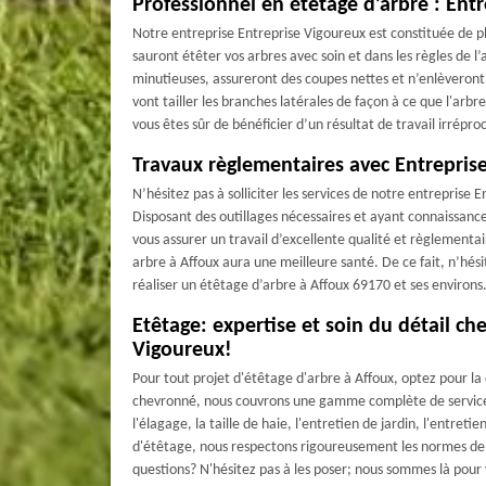
Professionnel en étêtage d’arbre : Ent
Notre entreprise Entreprise Vigoureux est constituée de p
sauront étêter vos arbres avec soin et dans les règles de l
minutieuses, assureront des coupes nettes et n’enlèveront p
vont tailler les branches latérales de façon à ce que l'arb
vous êtes sûr de bénéficier d’un résultat de travail irrépr
Travaux règlementaires avec Entrepris
N’hésitez pas à solliciter les services de notre entreprise
Disposant des outillages nécessaires et ayant connaissanc
vous assurer un travail d’excellente qualité et règlementa
arbre à Affoux aura une meilleure santé. De ce fait, n’hési
réaliser un étêtage d’arbre à Affoux 69170 et ses environ
Etêtage: expertise et soin du détail che
Vigoureux!
Pour tout projet d'étêtage d'arbre à Affoux, optez pour la 
chevronné, nous couvrons une gamme complète de services 
l'élagage, la taille de haie, l'entretien de jardin, l'entret
d'étêtage, nous respectons rigoureusement les normes d
questions? N'hésitez pas à les poser; nous sommes là pou