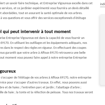
iert un savoir-faire technique, et Entreprise Vigoureux excelle dans cet
ind
 services, et ce jardinier expérimenté vous fournira un devis détaillé
et abordables, tout en assurant la santé optimale de vos arbres.
vos questions et vous offrir des services exceptionnels d'étêtage
el qui peut intervenir à tout moment
rise Entreprise Vigoureux est dans la capacité de vous fournir un
professionnel, je ferai rappel à leur
Prestation de qualité,rapide et très soign
 69170. En utilisant les outillages et les équipements adéquats, nos
service !
res dans le respect des règles en vigueur. En effectuant des coupes
De Mr Alain
vous garantit que votre arbre à Affoux 69170 retrouvera une belle
De José
à tout moment vous pouvez faire appel à notre entreprise Entreprise
igoureux
 s’occuper de l’étêtage de vos arbres à Affoux 69170, notre entreprise
vice pour s’occuper d’autres travaux. En effet, nous pouvons aussi
e et de haies ; l’entretien parc et jardin ; l’abattage d’arbre ;
aille de haie ; la tonte et la réfection de pelouse. Tous nos travaux seront