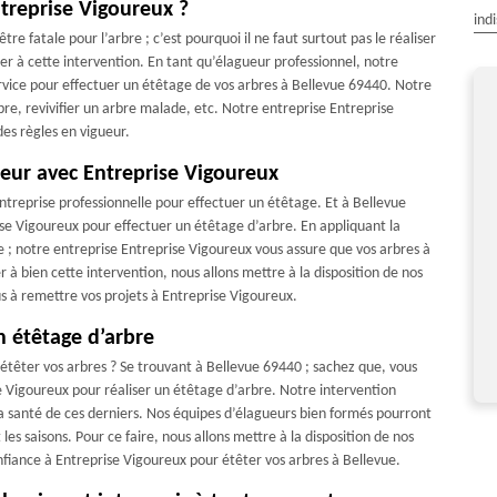
ntreprise Vigoureux ?
ind
re fatale pour l’arbre ; c’est pourquoi il ne faut surtout pas le réaliser
der à cette intervention. En tant qu’élagueur professionnel, notre
rvice pour effectuer un étêtage de vos arbres à Bellevue 69440. Notre
rbre, revivifier un arbre malade, etc. Notre entreprise Entreprise
des règles en vigueur.
eur avec Entreprise Vigoureux
il soigné très professionnel.je
Travail soigné Je recommande à 100 %
ntreprise professionnelle pour effectuer un étêtage. Et à Bellevue
recommande
se Vigoureux pour effectuer un étêtage d’arbre. En appliquant la
De Pierre
e ; notre entreprise Entreprise Vigoureux vous assure que vos arbres à
De Lucien
 à bien cette intervention, nous allons mettre à la disposition de nos
lus à remettre vos projets à Entreprise Vigoureux.
n étêtage d’arbre
étêter vos arbres ? Se trouvant à Bellevue 69440 ; sachez que, vous
se Vigoureux pour réaliser un étêtage d’arbre. Notre intervention
 la santé de ces derniers. Nos équipes d’élagueurs bien formés pourront
es saisons. Pour ce faire, nous allons mettre à la disposition de nos
nfiance à Entreprise Vigoureux pour étêter vos arbres à Bellevue.