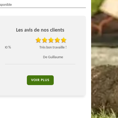
isponible
Les avis de nos clients
Très bon travaille !
Personnel, agréable e
De Guillaume
De Gérôm
VOIR PLUS