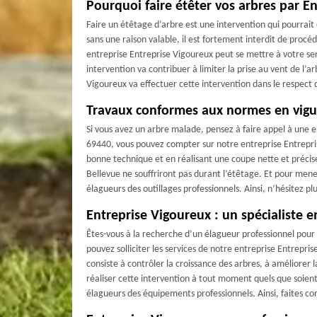
Pourquoi faire étêter vos arbres par E
Faire un étêtage d’arbre est une intervention qui pourrait êt
sans une raison valable, il est fortement interdit de procé
entreprise Entreprise Vigoureux peut se mettre à votre se
intervention va contribuer à limiter la prise au vent de l’a
Vigoureux va effectuer cette intervention dans le respect 
Travaux conformes aux normes en vigu
Trava
Si vous avez un arbre malade, pensez à faire appel à une e
69440, vous pouvez compter sur notre entreprise Entrepri
bonne technique et en réalisant une coupe nette et précis
Bellevue ne souffriront pas durant l’étêtage. Et pour mener
élagueurs des outillages professionnels. Ainsi, n’hésitez p
Entreprise Vigoureux : un spécialiste e
Êtes-vous à la recherche d’un élagueur professionnel pour 
pouvez solliciter les services de notre entreprise Entrepri
consiste à contrôler la croissance des arbres, à améliorer
réaliser cette intervention à tout moment quels que soient l
élagueurs des équipements professionnels. Ainsi, faites co