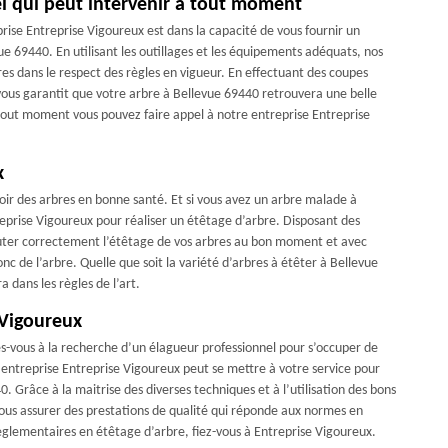
el qui peut intervenir à tout moment
rise Entreprise Vigoureux est dans la capacité de vous fournir un
ue 69440. En utilisant les outillages et les équipements adéquats, nos
res dans le respect des règles en vigueur. En effectuant des coupes
 vous garantit que votre arbre à Bellevue 69440 retrouvera une belle
à tout moment vous pouvez faire appel à notre entreprise Entreprise
x
oir des arbres en bonne santé. Et si vous avez un arbre malade à
eprise Vigoureux pour réaliser un étêtage d’arbre. Disposant des
écuter correctement l’étêtage de vos arbres au bon moment et avec
onc de l’arbre. Quelle que soit la variété d’arbres à étêter à Bellevue
 dans les règles de l’art.
 Vigoureux
es-vous à la recherche d’un élagueur professionnel pour s’occuper de
 entreprise Entreprise Vigoureux peut se mettre à votre service pour
. Grâce à la maitrise des diverses techniques et à l’utilisation des bons
vous assurer des prestations de qualité qui réponde aux normes en
èglementaires en étêtage d’arbre, fiez-vous à Entreprise Vigoureux.