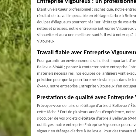
Entreprise Vigoureux : un professionn
Étant un élagueur professionnel ; sachez que, notre entrep
résultat de travail impeccable en étêtage d’arbre à Bellev
équipes d’élagueurs pourront réaliser l’étêtage de vos arb
nettes et précises, notre entreprise Entreprise Vigoureux
silhouette et aura une meilleure santé. Il est à noter qu’
Vigoureux.
Travail fiable avec Entreprise Vigoureu
Pour garantir un environnement sain, il est important d’av
Bellevue 69440 ; pensez à contacter notre entreprise Entr
matériels nécessaires, nos équipes de jardiniers vont ex
précision pour que la pourriture ne s'installe pas dans le tr
69440, notre entreprise Entreprise Vigoureux s’en occupera
Prestations de qualité avec Entreprise
Prévoyez-vous de faire un étêtage d’arbre à Bellevue ? Êt
cette tâche ? Fort de plusieurs années d’expérience, notre
s’occuper de vos projets d’étêtage d’arbre à Bellevue 69440
outillages, notre entreprise Entreprise Vigoureux pourra 
vigueur en étêtage d’arbre à Bellevue. Pour des travaux r