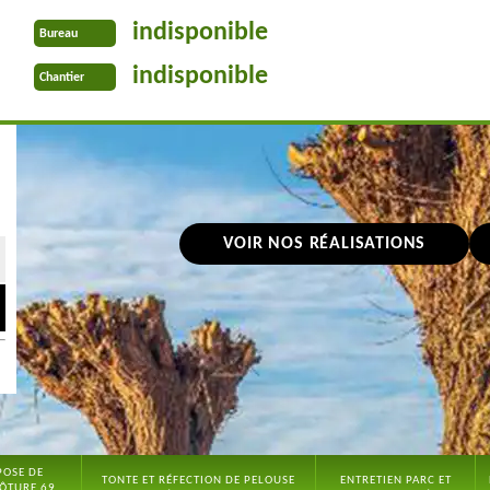
indisponible
Bureau
indisponible
Chantier
VOIR NOS RÉALISATIONS
POSE DE
TONTE ET RÉFECTION DE PELOUSE
ENTRETIEN PARC ET
ÔTURE 69