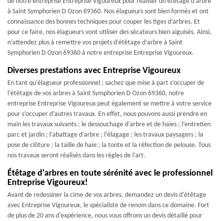
de notre entreprise Entreprise Vigoureux pour réaliser un étêtage d’arbre
à Saint Symphorien D Ozon 69360. Nos élagueurs sont bien formés et ont
connaissance des bonnes techniques pour couper les tiges d’arbres. Et
pour ce faire, nos élagueurs vont utiliser des sécateurs bien aiguisés. Ainsi,
n’attendez plus à remettre vos projets d’étêtage d’arbre à Saint
Symphorien D Ozon 69360 à notre entreprise Entreprise Vigoureux.
Diverses prestations avec Entreprise Vigoureux
En tant qu’élagueur professionnel ; sachez que mise à part s’occuper de
l’étêtage de vos arbres à Saint Symphorien D Ozon 69360, notre
entreprise Entreprise Vigoureux peut également se mettre à votre service
pour s’occuper d’autres travaux. En effet, nous pouvons aussi prendre en
main les travaux suivants : le dessouchage d’arbre et de haies ; l’entretien
parc et jardin ; l’abattage d’arbre ; l’élagage ; les travaux paysagers ; la
pose de clôture ; la taille de haie ; la tonte et la réfection de pelouse. Tous
nos travaux seront réalisés dans les règles de l’art.
Étêtage d'arbres en toute sérénité avec le professionnel
Entreprise Vigoureux!
Avant de redessiner la cime de vos arbres, demandez un devis d'étêtage
avec Entreprise Vigoureux, le spécialiste de renom dans ce domaine. Fort
de plus de 20 ans d'expérience, nous vous offrons un devis détaillé pour