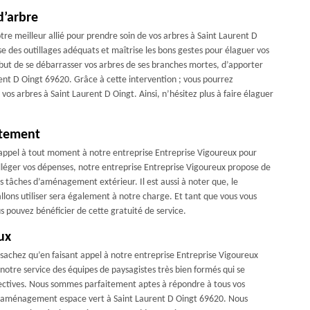
d’arbre
tre meilleur allié pour prendre soin de vos arbres à Saint Laurent D
e des outillages adéquats et maîtrise les bons gestes pour élaguer vos
 but de se débarrasser vos arbres de ses branches mortes, d’apporter
rent D Oingt 69620. Grâce à cette intervention ; vous pourrez
os arbres à Saint Laurent D Oingt. Ainsi, n’hésitez plus à faire élaguer
itement
e appel à tout moment à notre entreprise Entreprise Vigoureux pour
alléger vos dépenses, notre entreprise Entreprise Vigoureux propose de
s tâches d’aménagement extérieur. Il est aussi à noter que, le
allons utiliser sera également à notre charge. Et tant que vous vous
s pouvez bénéficier de cette gratuité de service.
ux
sachez qu’en faisant appel à notre entreprise Entreprise Vigoureux
 notre service des équipes de paysagistes très bien formés qui se
rectives. Nous sommes parfaitement aptes à répondre à tous vos
 d’aménagement espace vert à Saint Laurent D Oingt 69620. Nous