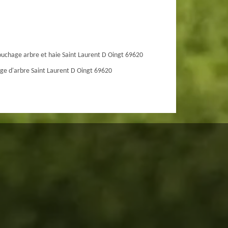
uchage arbre et haie Saint Laurent D Oingt 69620
ge d'arbre Saint Laurent D Oingt 69620