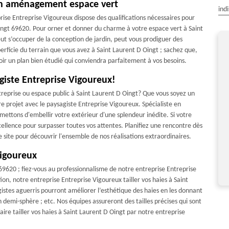
 en aménagement espace vert
ind
rise Entreprise Vigoureux dispose des qualifications nécessaires pour
Oingt 69620. Pour orner et donner du charme à votre espace vert à Saint
ut s’occuper de la conception de jardin, peut vous prodiguer des
uperficie du terrain que vous avez à Saint Laurent D Oingt ; sachez que,
ir un plan bien étudié qui conviendra parfaitement à vos besoins.
giste Entreprise Vigoureux!
il soigné très professionnel.je
Très content de leur travail,je recomman
treprise ou espace public à Saint Laurent D Oingt? Que vous soyez un
recommande
tre projet avec le paysagiste Entreprise Vigoureux. Spécialiste en
De Mr Gérard
ttons d'embellir votre extérieur d'une splendeur inédite. Si votre
De Lucien
ellence pour surpasser toutes vos attentes. Planifiez une rencontre dès
ite pour découvrir l'ensemble de nos réalisations extraordinaires.
Vigoureux
 69620 ; fiez-vous au professionnalisme de notre entreprise Entreprise
ion, notre entreprise Entreprise Vigoureux tailler vos haies à Saint
istes aguerris pourront améliorer l’esthétique des haies en les donnant
n demi-sphère ; etc. Nos équipes assureront des tailles précises qui sont
faire tailler vos haies à Saint Laurent D Oingt par notre entreprise