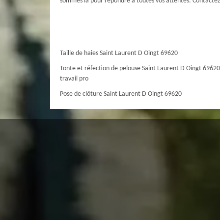
sommes là pour répondre à toutes vos attentes. Contactez-
Taille de haies Saint Laurent D Oingt 69620
Tonte et réfection de pelouse Saint Laurent D Oingt 69620
travail pro
Pose de clôture Saint Laurent D Oingt 69620