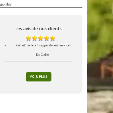
isponible
Les avis de nos clients
de
Parfait! Je ferait rappel de leur service
Très bon travail je
De Claire
De Stan
VOIR PLUS