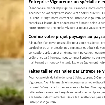
Entreprise Vigoureux : un spécialiste
Étant dans le métier depuis plusieurs années, notre entrep
s’occuper de vos projets d’espace vert à Saint Laurent D 
Laurent D Oingt, notre entreprise Entreprise Vigoureux pe
conseils sur les meubles et accessoires à poser. Selon la s
notre entreprise Entreprise Vigoureux pourra vous concevo
Confiez votre projet paysager au paysa
Trava
À la quête d'un paysage singulier pour votre résidence, en
particulier ou un professionnel, partagez les détails de vo
conception, création et aménagement paysager, nous prome
préférence va à l'unique, nous sommes l'entreprise par exc
maintenant en nous contactant. Explorez également notre s
Faites tailler vos haies par Entreprise 
Pour vos projets de taille de haies à Saint Laurent D Oingt
Vigoureux. Ayant les matériels nécessaires à notre disposit
Laurent D Oingt à la forme que vous souhaitez. Nos paysag
différentes formes : rectangulaire ; en dôme ; sculptée ; e
à la hauteur de vos attentes. De ce fait, n’attendez plus à 
Entreprise Vigoureux.